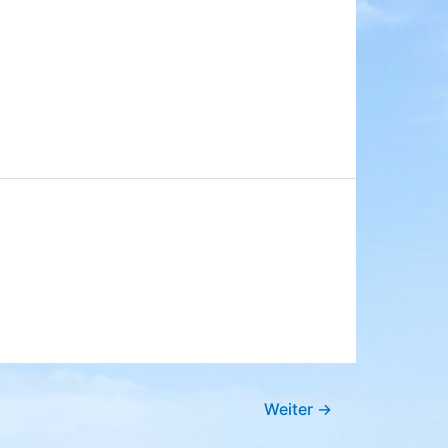
Weiter
→