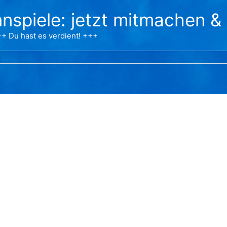
nspiele: jetzt mitmachen &
+ Du hast es verdient! +++