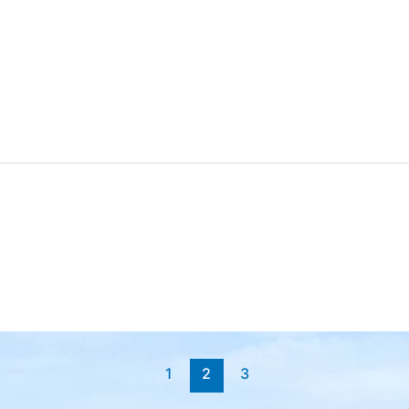
1
2
3