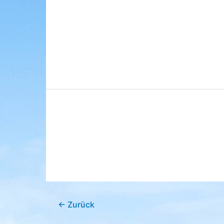
←
Zurück