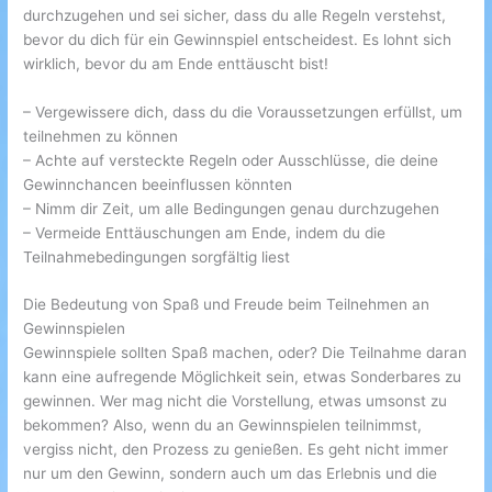
durchzugehen und sei sicher, dass du alle Regeln verstehst,
bevor du dich für ein Gewinnspiel entscheidest. Es lohnt sich
wirklich, bevor du am Ende enttäuscht bist!
– Vergewissere dich, dass du die Voraussetzungen erfüllst, um
teilnehmen zu können
– Achte auf versteckte Regeln oder Ausschlüsse, die deine
Gewinnchancen beeinflussen könnten
– Nimm dir Zeit, um alle Bedingungen genau durchzugehen
– Vermeide Enttäuschungen am Ende, indem du die
Teilnahmebedingungen sorgfältig liest
Die Bedeutung von Spaß und Freude beim Teilnehmen an
Gewinnspielen
Gewinnspiele sollten Spaß machen, oder? Die Teilnahme daran
kann eine aufregende Möglichkeit sein, etwas Sonderbares zu
gewinnen. Wer mag nicht die Vorstellung, etwas umsonst zu
bekommen? Also, wenn du an Gewinnspielen teilnimmst,
vergiss nicht, den Prozess zu genießen. Es geht nicht immer
nur um den Gewinn, sondern auch um das Erlebnis und die