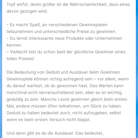
Topf wirfst, desto größer ist die Wahrscheinlichkeit, dass eines
davon gezogen wird.
– Es macht Spaß, an verschiedenen Gewinnspielen
teilzunehmen und unterschiedliche Preise zu gewinnen.
– Du lernst interessante neue Produkte oder Unternehmen
kennen.
– Vielleicht bist du schon bald der glückliche Gewinner eines
tollen Preises!
Die Bedeutung von Geduld und Ausdauer beim Gewinnen
Gewinnspiele können richtig aufregend sein – vor allem, wenn
du darauf wartest, ob du gewonnen hast. Das Warten kann
manchmal echt nervenaufreibend sein, aber es ist wichtig,
geduldig zu sein. Manche Leute gewinnen gleich beim ersten
Mal, andere müssen öfter teilnehmen, um Glück zu haben.
Geduld zu haben bedeutet auch, nicht aufzugeben, selbst
wenn es beim ersten Versuch nicht klappt.
Und dann gibt es da die Ausdauer. Das bedeutet,