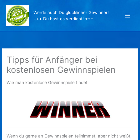
Zum
Inhalt
Werde auch Du glücklicher Gewinner!
springen
+++ Du hast es verdient! +++
Tipps für Anfänger bei
kostenlosen Gewinnspielen
Wie man kostenlose Gewinnspiele findet
Wenn du gerne an Gewinnspielen teilnimmst, aber nicht weißt,