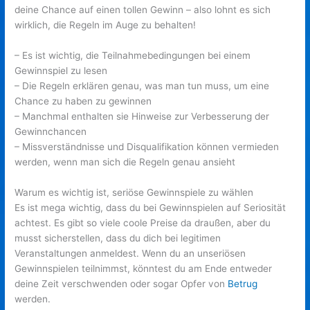
deine Chance auf einen tollen Gewinn – also lohnt es sich
wirklich, die Regeln im Auge zu behalten!
– Es ist wichtig, die Teilnahmebedingungen bei einem
Gewinnspiel zu lesen
– Die Regeln erklären genau, was man tun muss, um eine
Chance zu haben zu gewinnen
– Manchmal enthalten sie Hinweise zur Verbesserung der
Gewinnchancen
– Missverständnisse und Disqualifikation können vermieden
werden, wenn man sich die Regeln genau ansieht
Warum es wichtig ist, seriöse Gewinnspiele zu wählen
Es ist mega wichtig, dass du bei Gewinnspielen auf Seriosität
achtest. Es gibt so viele coole Preise da draußen, aber du
musst sicherstellen, dass du dich bei legitimen
Veranstaltungen anmeldest. Wenn du an unseriösen
Gewinnspielen teilnimmst, könntest du am Ende entweder
deine Zeit verschwenden oder sogar Opfer von
Betrug
werden.