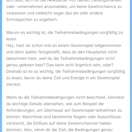
oder -unternehmen anzumelden, um keine Gewinnchance zu
verpassen und vielleicht sogar das ein oder andere
Schnäppchen zu ergattern.
Warum es wichtig ist, die Teilnahmebedingungen sorgfältig zu
lesen
Hey, hast du schon mal an einem Gewinnspiel teilgenommen
und dann später festgestellt, dass du den Hauptpreis nicht
bekommen hast, weil du die Teilnahmebedingungen nicht
genau gelesen hast? Das kann echt ärgerlich sein, oder?
Deshalb ist es so wichtig, die Teilnahmebedingungen sorgfältig
zu lesen, bevor du deine Zeit und Energie in ein Gewinnspiel
steckst.
Wenn du die Teilnahmebedingungen nicht beachtest, könntest
du wichtige Details übersehen, wie zum Beispiel die
Anforderungen, um überhaupt am Gewinnspiel teilnehmen zu
können. Manchmal sind bestimmte Regeln oder Ausschlüsse
versteckt, die Einfluss auf deine Gewinnchancen haben
könnten. Also, nimm dir die Zeit, die Bedingungen genau