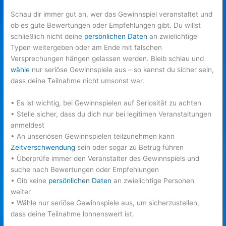
Schau dir immer gut an, wer das Gewinnspiel veranstaltet und
ob es gute Bewertungen oder Empfehlungen gibt. Du willst
schließlich nicht deine
persönlichen Daten
an zwielichtige
Typen weitergeben oder am Ende mit falschen
Versprechungen hängen gelassen werden. Bleib schlau und
wähle
nur seriöse Gewinnspiele aus – so kannst du sicher sein,
dass deine Teilnahme nicht umsonst war.
• Es ist wichtig, bei Gewinnspielen auf Seriosität zu achten
• Stelle sicher, dass du dich nur bei legitimen Veranstaltungen
anmeldest
• An unseriösen Gewinnspielen teilzunehmen kann
Zeitverschwendung
sein oder sogar zu Betrug führen
• Überprüfe immer den Veranstalter des Gewinnspiels und
suche nach Bewertungen oder Empfehlungen
• Gib keine
persönlichen Daten
an zwielichtige Personen
weiter
• Wähle nur seriöse Gewinnspiele aus, um sicherzustellen,
dass deine Teilnahme lohnenswert ist.