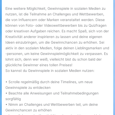
Eine weitere Möglichkeit, Gewinnspiele in sozialen Medien zu
nutzen, ist die Teilnahme an Challenges und Wettbewerben,
die von Influencern oder Marken veranstaltet werden. Diese
können von Foto- oder Videowettbewerben bis zu Quizfragen
oder kreativen Aufgaben reichen. Es macht Spaß, sich von der
Kreativität anderer inspirieren zu lassen und deine eigenen
Ideen einzubringen, um die Gewinnchancen zu erhöhen. Sei
aktiv in den sozialen Medien, folge deinen Lieblingsmarken und
-personen, um keine Gewinnspielmöglichkeit zu verpassen. Es
lohnt sich, denn wer weiß, vielleicht bist du schon bald der
glückliche Gewinner eines tollen Preises!
So kannst du Gewinnspiele in sozialen Medien nutzen:
• Scrolle regelmäßig durch deine Timelines, um neue
Gewinnspiele zu entdecken
• Beachte alle Anweisungen und Teilnahmebedingungen
sorgfältig
• Nimm an Challenges und Wettbewerben teil, um deine
Gewinnchancen zu erhöhen