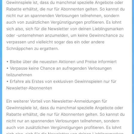
Gewinnspiele ist, dass du manchmal spezielle Angebote oder
Rabatte erhältst, die nur für Abonnenten gelten. So kannst du
nicht nur an spannenden Verlosungen teilnehmen, sondern
auch von zusätzlichen Vergünstigungen profitieren. Es lohnt
sich also, sich für die Newsletter von deinen Lieblingsmarken
oder -unternehmen anzumelden, um keine Gewinnchance zu
verpassen und vielleicht sogar das ein oder andere
Schnäppchen zu ergattern.
• Bleibe über die neuesten Aktionen und Preise informiert
• Verpasse keine Chance an aufregenden Verlosungen
teilzunehmen
• Erfahre als Erstes von exklusiven Gewinnspielen nur für
Newsletter-Abonnenten
Ein weiterer Vorteil von Newsletter-Anmeldungen für
Gewinnspiele ist, dass du manchmal spezielle Angebote oder
Rabatte erhältst, die nur für Abonnenten gelten. So kannst du
nicht nur an spannenden Verlosungen teilnehmen, sondern
auch von zusätzlichen Vergünstigungen profitieren. Es lohnt
sich also, sich für die Newsletter von deinen Lieblingsmarken