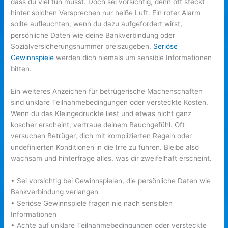
dass du viel tun musst. Doch sei vorsichtig, denn oft steckt
hinter solchen Versprechen nur heiße Luft. Ein roter Alarm
sollte aufleuchten, wenn du dazu aufgefordert wirst,
persönliche Daten wie deine Bankverbindung oder
Sozialversicherungsnummer preiszugeben.
Seriöse
Gewinnspiele
werden dich niemals um sensible Informationen
bitten.
Ein weiteres Anzeichen für betrügerische Machenschaften
sind unklare Teilnahmebedingungen oder versteckte Kosten.
Wenn du das Kleingedruckte liest und etwas nicht ganz
koscher erscheint, vertraue deinem Bauchgefühl. Oft
versuchen Betrüger, dich mit komplizierten Regeln oder
undefinierten Konditionen in die Irre zu führen. Bleibe also
wachsam und hinterfrage alles, was dir zweifelhaft erscheint.
• Sei vorsichtig bei Gewinnspielen, die persönliche Daten wie
Bankverbindung verlangen
• Seriöse Gewinnspiele fragen nie nach sensiblen
Informationen
• Achte auf unklare Teilnahmebedingungen oder versteckte