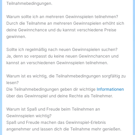
Teilnahmebedingungen.
Warum sollte ich an mehreren Gewinnspielen teilnehmen?
Durch die Teilnahme an mehreren Gewinnspielen erhöht sich
deine Gewinnchance und du kannst verschiedene Preise
gewinnen.
Sollte ich regelmäßig nach neuen Gewinnspielen suchen?
Ja, denn so verpasst du keine neuen Gewinnchancen und
kannst an verschiedenen Gewinnspielen teilnehmen.
Warum ist es wichtig, die Teilnahmebedingungen sorgfältig zu
lesen?
Die Teilnahmebedingungen geben dir wichtige
Informationen
über das Gewinnspiel und deine Rechte als Teilnehmer.
Warum ist Spaß und Freude beim Teilnehmen an
Gewinnspielen wichtig?
Spaß und Freude machen das Gewinnspiel-Erlebnis
angenehmer und lassen dich die Teilnahme mehr genießen.