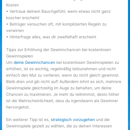
Kosten
• Vertraue deinem Bauchgefühl, wenn etwas nicht ganz
koscher erscheint
• Betrüger versuchen oft, mit komplizierten Regeln zu
verwirren
• Hinterfrage alles, was dir zweifelhaft erscheint
Tipps zur Erhöhung der Gewinnchancen bei kostenlosen
Gewinnspielen
Um
deine Gewinnchancen
bei kostenlosen Gewinnspielen zu
erhöhen, ist es wichtig, regelmäßig teilzunehmen und nicht
einfach den Mut zu verlieren, wenn du nicht gleich gewinnst.
Bleib dran und gib nicht auf! Außerdem lohnt es sich, mehrere
Gewinnspiele gleichzeitig im Auge zu behalten, um deine
Chancen zu maximieren. Je mehr du teilnimmst, desto höher
ist die Wahrscheinlichkeit, dass du irgendwann als Gewinner
hervorgehst.
Ein weiterer Tipp ist es,
strategisch vorzugehen
und die
Gewinnspiele gezielt zu wählen, die zu deinen Interessen