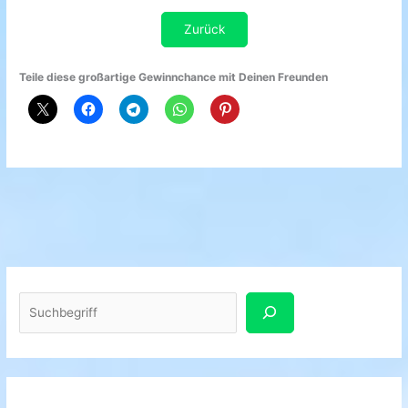
Zurück
Teile diese großartige Gewinnchance mit Deinen Freunden
Suchen