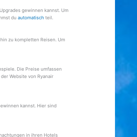
er Upgrades gewinnen kannst. Um
immst du
automatisch
teil.
s hin zu kompletten Reisen. Um
nspiele. Die Preise umfassen
 der Website von Ryanair
ewinnen kannst. Hier sind
nachtungen in ihren Hotels