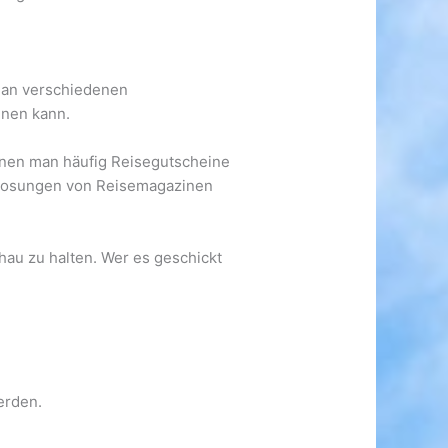
 an verschiedenen
nnen kann.
enen man häufig Reisegutscheine
rlosungen von Reisemagazinen
hau zu halten. Wer es geschickt
erden.