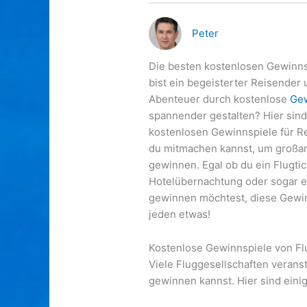
Peter
Die besten kostenlosen Gewinns
bist ein begeisterter Reisender
Abenteuer durch kostenlose
Gew
spannender gestalten? Hier sind
kostenlosen Gewinnspiele für R
du mitmachen kannst, um großar
gewinnen. Egal ob du ein Flugtic
Hotelübernachtung oder sogar e
gewinnen möchtest, diese Gewin
jeden etwas!
Kostenlose Gewinnspiele von Fl
Viele Fluggesellschaften verans
gewinnen kannst. Hier sind eini