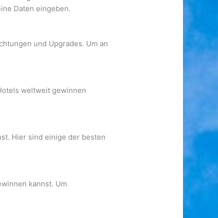
eine Daten eingeben.
nachtungen und Upgrades. Um an
Hotels weltweit gewinnen
t. Hier sind einige der besten
gewinnen kannst. Um