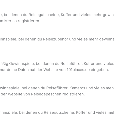
e, bei denen du Reisegutscheine, Koffer und vieles mehr gewi
n Merian registrieren.
innspiele, bei denen du Reisezubehör und vieles mehr gewinnen
mäßig Gewinnspiele, bei denen du Reiseführer, Koffer und viel
nur deine Daten auf der Website von 101places.de eingeben.
winnspiele, bei denen du Reiseführer, Kameras und vieles me
 der Website von Reisedepeschen registrieren.
innspiele, bei denen du Reisegutscheine, Koffer und vieles m