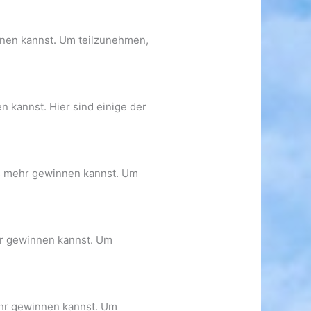
nnen kannst. Um teilzunehmen,
 kannst. Hier sind einige der
es mehr gewinnen kannst. Um
hr gewinnen kannst. Um
ehr gewinnen kannst. Um