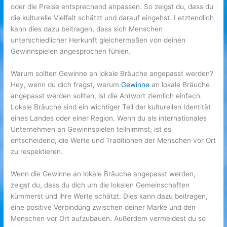
oder die Preise entsprechend anpassen. So zeigst du, dass du
die kulturelle Vielfalt schätzt und darauf eingehst. Letztendlich
kann dies dazu beitragen, dass sich Menschen
unterschiedlicher Herkunft gleichermaßen von deinen
Gewinnspielen angesprochen fühlen.
Warum sollten Gewinne an lokale Bräuche angepasst werden?
Hey, wenn du dich fragst, warum
Gewinne
an lokale Bräuche
angepasst werden sollten, ist die Antwort ziemlich einfach.
Lokale Bräuche sind ein wichtiger Teil der kulturellen Identität
eines Landes oder einer Region. Wenn du als internationales
Unternehmen an Gewinnspielen teilnimmst, ist es
entscheidend, die Werte und Traditionen der Menschen vor Ort
zu respektieren.
Wenn die Gewinne an lokale Bräuche angepasst werden,
zeigst du, dass du dich um die lokalen Gemeinschaften
kümmerst und ihre Werte schätzt. Dies kann dazu beitragen,
eine positive Verbindung zwischen deiner Marke und den
Menschen vor Ort aufzubauen. Außerdem vermeidest du so