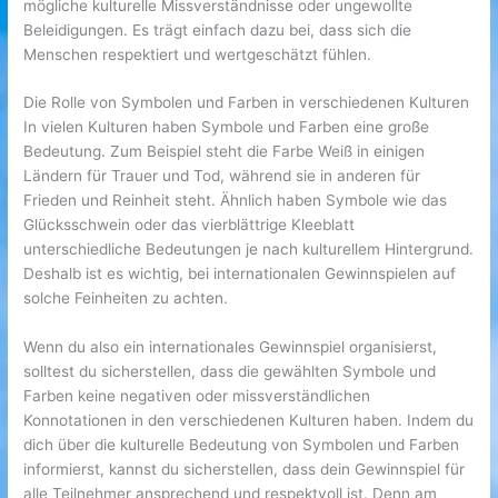
mögliche kulturelle Missverständnisse oder ungewollte
Beleidigungen. Es trägt einfach dazu bei, dass sich die
Menschen respektiert und wertgeschätzt fühlen.
Die Rolle von Symbolen und Farben in verschiedenen Kulturen
In vielen Kulturen haben Symbole und Farben eine große
Bedeutung. Zum Beispiel steht die Farbe Weiß in einigen
Ländern für Trauer und Tod, während sie in anderen für
Frieden und Reinheit steht. Ähnlich haben Symbole wie das
Glücksschwein oder das vierblättrige Kleeblatt
unterschiedliche Bedeutungen je nach kulturellem Hintergrund.
Deshalb ist es wichtig, bei internationalen Gewinnspielen auf
solche Feinheiten zu achten.
Wenn du also ein internationales Gewinnspiel organisierst,
solltest du sicherstellen, dass die gewählten Symbole und
Farben keine negativen oder missverständlichen
Konnotationen in den verschiedenen Kulturen haben. Indem du
dich über die kulturelle Bedeutung von Symbolen und Farben
informierst, kannst du sicherstellen, dass dein Gewinnspiel für
alle Teilnehmer ansprechend und respektvoll ist. Denn am