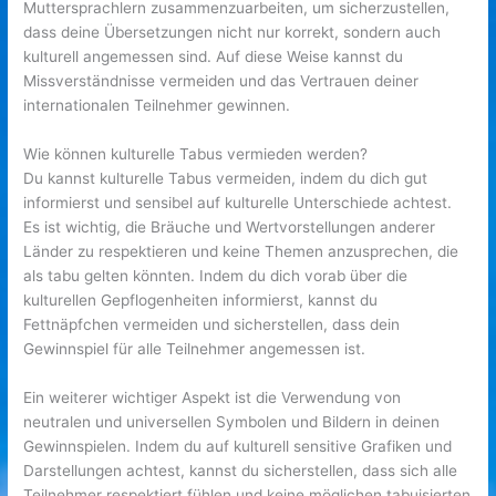
Muttersprachlern zusammenzuarbeiten, um sicherzustellen,
dass deine Übersetzungen nicht nur korrekt, sondern auch
kulturell angemessen sind. Auf diese Weise kannst du
Missverständnisse vermeiden und das Vertrauen deiner
internationalen Teilnehmer gewinnen.
Wie können kulturelle Tabus vermieden werden?
Du kannst kulturelle Tabus vermeiden, indem du dich gut
informierst und sensibel auf kulturelle Unterschiede achtest.
Es ist wichtig, die Bräuche und Wertvorstellungen anderer
Länder zu respektieren und keine Themen anzusprechen, die
als tabu gelten könnten. Indem du dich vorab über die
kulturellen Gepflogenheiten informierst, kannst du
Fettnäpfchen vermeiden und sicherstellen, dass dein
Gewinnspiel für alle Teilnehmer angemessen ist.
Ein weiterer wichtiger Aspekt ist die Verwendung von
neutralen und universellen Symbolen und Bildern in deinen
Gewinnspielen. Indem du auf kulturell sensitive Grafiken und
Darstellungen achtest, kannst du sicherstellen, dass sich alle
Teilnehmer respektiert fühlen und keine möglichen tabuisierten