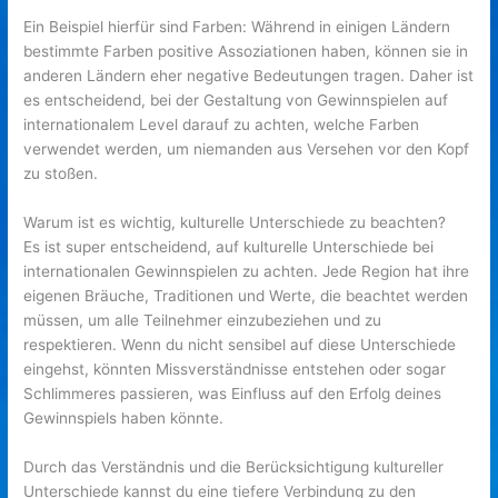
Ein Beispiel hierfür sind Farben: Während in einigen Ländern
bestimmte Farben positive Assoziationen haben, können sie in
anderen Ländern eher negative Bedeutungen tragen. Daher ist
es entscheidend, bei der Gestaltung von Gewinnspielen auf
internationalem Level darauf zu achten, welche Farben
verwendet werden, um niemanden aus Versehen vor den Kopf
zu stoßen.
Warum ist es wichtig, kulturelle Unterschiede zu beachten?
Es ist super entscheidend, auf kulturelle Unterschiede bei
internationalen Gewinnspielen zu achten. Jede Region hat ihre
eigenen Bräuche, Traditionen und Werte, die beachtet werden
müssen, um alle Teilnehmer einzubeziehen und zu
respektieren. Wenn du nicht sensibel auf diese Unterschiede
eingehst, könnten Missverständnisse entstehen oder sogar
Schlimmeres passieren, was Einfluss auf den Erfolg deines
Gewinnspiels haben könnte.
Durch das Verständnis und die Berücksichtigung kultureller
Unterschiede kannst du eine tiefere Verbindung zu den