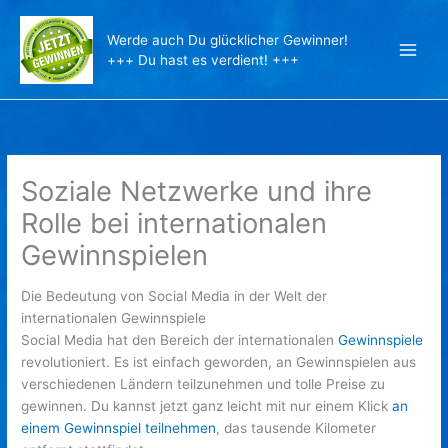
Zum
Inhalt
Werde auch Du glücklicher Gewinner!
springen
+++ Du hast es verdient! +++
Soziale Netzwerke und ihre
Rolle bei internationalen
Gewinnspielen
Die Bedeutung von Social Media in der Welt der
internationalen Gewinnspiele
Social Media hat den Bereich der internationalen
Gewinnspiele
revolutioniert. Es ist einfach geworden, an Gewinnspielen aus
verschiedenen Ländern teilzunehmen und tolle Preise zu
gewinnen. Du kannst jetzt ganz leicht mit nur einem Klick
an
einem Gewinnspiel teilnehmen
, das tausende Kilometer