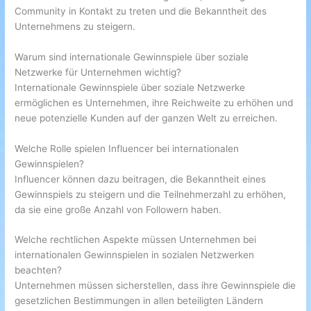
Community in Kontakt zu treten und die Bekanntheit des
Unternehmens zu steigern.
Warum sind internationale Gewinnspiele über soziale
Netzwerke für Unternehmen wichtig?
Internationale Gewinnspiele über soziale Netzwerke
ermöglichen es Unternehmen, ihre Reichweite zu erhöhen und
neue potenzielle Kunden auf der ganzen Welt zu erreichen.
Welche Rolle spielen Influencer bei internationalen
Gewinnspielen?
Influencer können dazu beitragen, die Bekanntheit eines
Gewinnspiels zu steigern und die Teilnehmerzahl zu erhöhen,
da sie eine große Anzahl von Followern haben.
Welche rechtlichen Aspekte müssen Unternehmen bei
internationalen Gewinnspielen in sozialen Netzwerken
beachten?
Unternehmen müssen sicherstellen, dass ihre Gewinnspiele die
gesetzlichen Bestimmungen in allen beteiligten Ländern