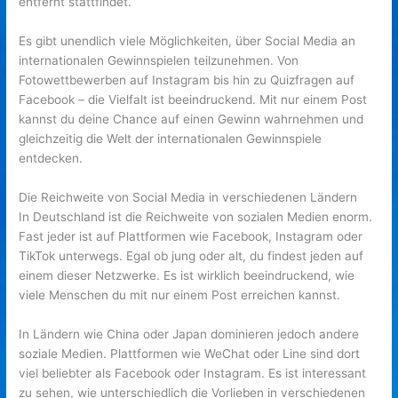
entfernt stattfindet.
Es gibt unendlich viele Möglichkeiten, über Social Media an
internationalen Gewinnspielen teilzunehmen. Von
Fotowettbewerben auf Instagram bis hin zu Quizfragen auf
Facebook – die Vielfalt ist beeindruckend. Mit nur einem Post
kannst du deine Chance auf einen Gewinn wahrnehmen und
gleichzeitig die Welt der internationalen Gewinnspiele
entdecken.
Die Reichweite von Social Media in verschiedenen Ländern
In Deutschland ist die Reichweite von sozialen Medien enorm.
Fast jeder ist auf Plattformen wie Facebook, Instagram oder
TikTok unterwegs. Egal ob jung oder alt, du findest jeden auf
einem dieser Netzwerke. Es ist wirklich beeindruckend, wie
viele Menschen du mit nur einem Post erreichen kannst.
In Ländern wie China oder Japan dominieren jedoch andere
soziale Medien. Plattformen wie WeChat oder Line sind dort
viel beliebter als Facebook oder Instagram. Es ist interessant
zu sehen, wie unterschiedlich die Vorlieben in verschiedenen