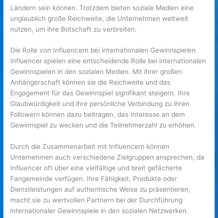
Ländern sein können. Trotzdem bieten soziale Medien eine
unglaublich große Reichweite, die Unternehmen weltweit
nutzen, um ihre Botschaft zu verbreiten.
Die Rolle von Influencern bei internationalen Gewinnspielen
Influencer spielen eine entscheidende Rolle bei internationalen
Gewinnspielen in den sozialen Medien. Mit ihrer großen
Anhängerschaft können sie die Reichweite und das
Engagement für das Gewinnspiel signifikant steigern. Ihre
Glaubwürdigkeit und ihre persönliche Verbindung zu ihren
Followern können dazu beitragen, das Interesse an dem
Gewinnspiel zu wecken und die Teilnehmerzahl zu erhöhen.
Durch die Zusammenarbeit mit Influencern können
Unternehmen auch verschiedene Zielgruppen ansprechen, da
Influencer oft über eine vielfältige und breit gefächerte
Fangemeinde verfügen. Ihre Fähigkeit, Produkte oder
Dienstleistungen auf authentische Weise zu präsentieren,
macht sie zu wertvollen Partnern bei der Durchführung
internationaler Gewinnspiele in den sozialen Netzwerken.