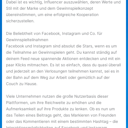
Dabei ist es wichtig, Influencer auszuwählen, deren Werte und
Stil mit der Marke und dem Gewinnspielkonzept
übereinstimmen, um eine erfolgreiche Kooperation
sicherzustellen.
Die Beliebtheit von Facebook, Instagram und Co. für
Gewinnspielteilnahmen
Facebook und Instagram sind absolut die Stars, wenn es um
die Teilnahme an Gewinnspielen geht. Du kannst ständig auf
deinem Feed neue spannende Aktionen entdecken und mit ein
paar Klicks mitmachen. Es ist so einfach, dass du quasi überall
und jederzeit an den Verlosungen teilnehmen kannst, sei es in
der Bahn auf dem Weg zur Arbeit oder gemütlich auf der
Couch zu Hause.
Viele Unternehmen nutzen die große Nutzerbasis dieser
Plattformen, um ihre Reichweite zu erhöhen und die
Aufmerksamkeit auf ihre Produkte zu lenken. Ob es nun um
das Teilen eines Beitrags geht, das Markieren von Freunden
oder das Kommentieren mit einem bestimmten Hashtag – die
Interaktionsmöglichkeiten auf Facebook und Instagram