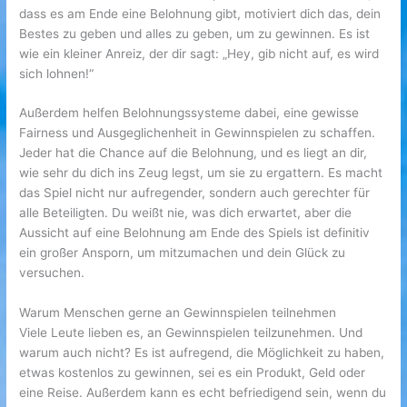
dass es am Ende eine Belohnung gibt, motiviert dich das, dein
Bestes zu geben und alles zu geben, um zu gewinnen. Es ist
wie ein kleiner Anreiz, der dir sagt: „Hey, gib nicht auf, es wird
sich lohnen!“
Außerdem helfen Belohnungssysteme dabei, eine gewisse
Fairness und Ausgeglichenheit in Gewinnspielen zu schaffen.
Jeder hat die Chance auf die Belohnung, und es liegt an dir,
wie sehr du dich ins Zeug legst, um sie zu ergattern. Es macht
das Spiel nicht nur aufregender, sondern auch gerechter für
alle Beteiligten. Du weißt nie, was dich erwartet, aber die
Aussicht auf eine Belohnung am Ende des Spiels ist definitiv
ein großer Ansporn, um mitzumachen und dein Glück zu
versuchen.
Warum Menschen gerne an Gewinnspielen teilnehmen
Viele Leute lieben es, an Gewinnspielen teilzunehmen. Und
warum auch nicht? Es ist aufregend, die Möglichkeit zu haben,
etwas kostenlos zu gewinnen, sei es ein Produkt, Geld oder
eine Reise. Außerdem kann es echt befriedigend sein, wenn du