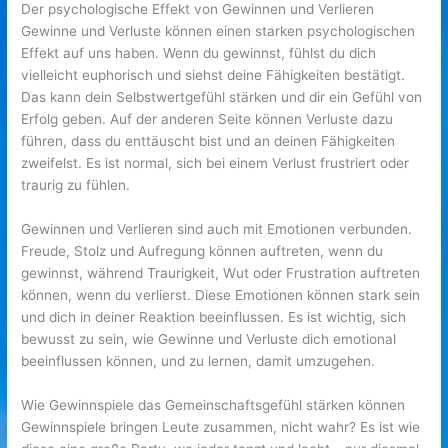
Der psychologische Effekt von Gewinnen und Verlieren
Gewinne und Verluste können einen starken psychologischen
Effekt auf uns haben. Wenn du gewinnst, fühlst du dich
vielleicht euphorisch und siehst deine Fähigkeiten bestätigt.
Das kann dein Selbstwertgefühl stärken und dir ein Gefühl von
Erfolg geben. Auf der anderen Seite können Verluste dazu
führen, dass du enttäuscht bist und an deinen Fähigkeiten
zweifelst. Es ist normal, sich bei einem Verlust frustriert oder
traurig zu fühlen.
Gewinnen und Verlieren sind auch mit Emotionen verbunden.
Freude, Stolz und Aufregung können auftreten, wenn du
gewinnst, während Traurigkeit, Wut oder Frustration auftreten
können, wenn du verlierst. Diese Emotionen können stark sein
und dich in deiner Reaktion beeinflussen. Es ist wichtig, sich
bewusst zu sein, wie Gewinne und Verluste dich emotional
beeinflussen können, und zu lernen, damit umzugehen.
Wie Gewinnspiele das Gemeinschaftsgefühl stärken können
Gewinnspiele bringen Leute zusammen, nicht wahr? Es ist wie