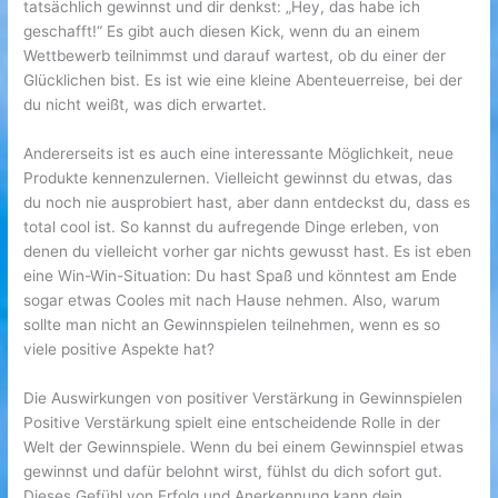
tatsächlich gewinnst und dir denkst: „Hey, das habe ich
geschafft!“ Es gibt auch diesen Kick, wenn du an einem
Wettbewerb teilnimmst und darauf wartest, ob du einer der
Glücklichen bist. Es ist wie eine kleine Abenteuerreise, bei der
du nicht weißt, was dich erwartet.
Andererseits ist es auch eine interessante Möglichkeit, neue
Produkte kennenzulernen. Vielleicht gewinnst du etwas, das
du noch nie ausprobiert hast, aber dann entdeckst du, dass es
total cool ist. So kannst du aufregende Dinge erleben, von
denen du vielleicht vorher gar nichts gewusst hast. Es ist eben
eine Win-Win-Situation: Du hast Spaß und könntest am Ende
sogar etwas Cooles mit nach Hause nehmen. Also, warum
sollte man nicht an Gewinnspielen teilnehmen, wenn es so
viele positive Aspekte hat?
Die Auswirkungen von positiver Verstärkung in Gewinnspielen
Positive Verstärkung spielt eine entscheidende Rolle in der
Welt der Gewinnspiele. Wenn du bei einem Gewinnspiel etwas
gewinnst und dafür belohnt wirst, fühlst du dich sofort gut.
Dieses Gefühl von Erfolg und Anerkennung kann dein