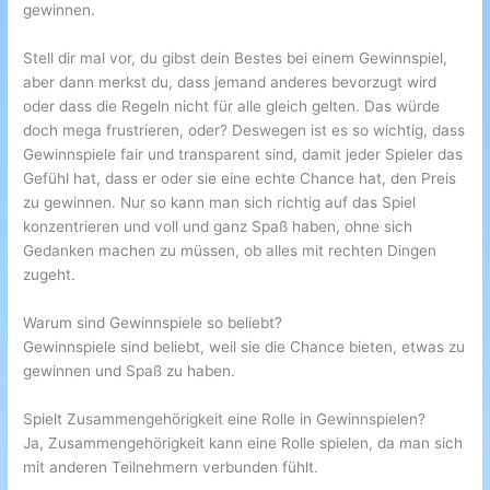
gewinnen.
Stell dir mal vor, du gibst dein Bestes bei einem Gewinnspiel,
aber dann merkst du, dass jemand anderes bevorzugt wird
oder dass die Regeln nicht für alle gleich gelten. Das würde
doch mega frustrieren, oder? Deswegen ist es so wichtig, dass
Gewinnspiele fair und transparent sind, damit jeder Spieler das
Gefühl hat, dass er oder sie eine echte Chance hat, den Preis
zu gewinnen. Nur so kann man sich richtig auf das Spiel
konzentrieren und voll und ganz Spaß haben, ohne sich
Gedanken machen zu müssen, ob alles mit rechten Dingen
zugeht.
Warum sind Gewinnspiele so beliebt?
Gewinnspiele sind beliebt, weil sie die Chance bieten, etwas zu
gewinnen und Spaß zu haben.
Spielt Zusammengehörigkeit eine Rolle in Gewinnspielen?
Ja, Zusammengehörigkeit kann eine Rolle spielen, da man sich
mit anderen Teilnehmern verbunden fühlt.