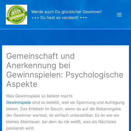
Zum
Inhalt
Werde auch Du glücklicher Gewinner!
springen
+++ Du hast es verdient! +++
Gemeinschaft und
Anerkennung bei
Gewinnspielen: Psychologische
Aspekte
Was Gewinnspiele so beliebt macht
Gewinnspiele
sind so beliebt, weil sie Spannung und Aufregung
bieten. Das Kribbeln im Bauch, wenn du auf die Bekanntgabe
der Gewinner wartest, ist einfach unbezahlbar. Es ist wie ein
kleines Abenteuer, bei dem du nie weißt, was als Nächstes
passieren wird.