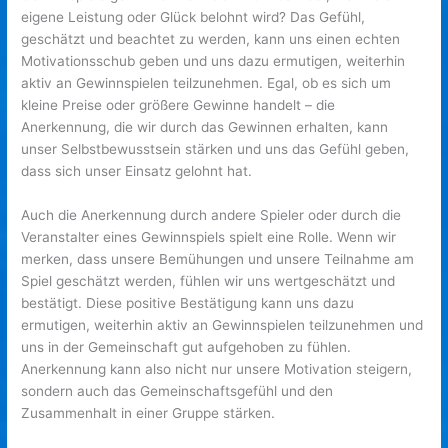
eigene Leistung oder Glück belohnt wird? Das Gefühl,
geschätzt und beachtet zu werden, kann uns einen echten
Motivationsschub geben und uns dazu ermutigen, weiterhin
aktiv an Gewinnspielen teilzunehmen. Egal, ob es sich um
kleine Preise oder größere Gewinne handelt – die
Anerkennung, die wir durch das Gewinnen erhalten, kann
unser Selbstbewusstsein stärken und uns das Gefühl geben,
dass sich unser Einsatz gelohnt hat.
Auch die Anerkennung durch andere Spieler oder durch die
Veranstalter eines Gewinnspiels spielt eine Rolle. Wenn wir
merken, dass unsere Bemühungen und unsere Teilnahme am
Spiel geschätzt werden, fühlen wir uns wertgeschätzt und
bestätigt. Diese positive Bestätigung kann uns dazu
ermutigen, weiterhin aktiv an Gewinnspielen teilzunehmen und
uns in der Gemeinschaft gut aufgehoben zu fühlen.
Anerkennung kann also nicht nur unsere Motivation steigern,
sondern auch das Gemeinschaftsgefühl und den
Zusammenhalt in einer Gruppe stärken.