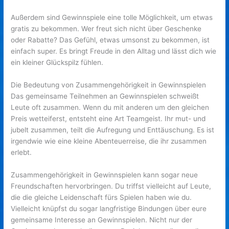
Außerdem sind Gewinnspiele eine tolle Möglichkeit, um etwas
gratis zu bekommen. Wer freut sich nicht über Geschenke
oder Rabatte? Das Gefühl, etwas umsonst zu bekommen, ist
einfach super. Es bringt Freude in den Alltag und lässt dich wie
ein kleiner Glückspilz fühlen.
Die Bedeutung von Zusammengehörigkeit in Gewinnspielen
Das gemeinsame Teilnehmen an Gewinnspielen schweißt
Leute oft zusammen. Wenn du mit anderen um den gleichen
Preis wetteiferst, entsteht eine Art Teamgeist. Ihr mut- und
jubelt zusammen, teilt die Aufregung und Enttäuschung. Es ist
irgendwie wie eine kleine Abenteuerreise, die ihr zusammen
erlebt.
Zusammengehörigkeit in Gewinnspielen kann sogar neue
Freundschaften hervorbringen. Du triffst vielleicht auf Leute,
die die gleiche Leidenschaft fürs Spielen haben wie du.
Vielleicht knüpfst du sogar langfristige Bindungen über eure
gemeinsame Interesse an Gewinnspielen. Nicht nur der