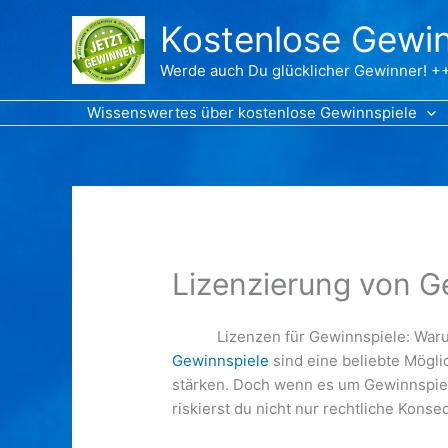
Zum
Kostenlose Gewin
Inhalt
springen
Werde auch Du glücklicher Gewinner! ++
Wissenswertes über kostenlose Gewinnspiele
Lizenzierung von G
Lizenzen für Gewinnspiele: Waru
Gewinnspiele
sind eine beliebte Mögli
stärken. Doch wenn es um Gewinnspiele
riskierst du nicht nur rechtliche Kon