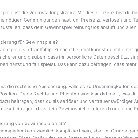
piele ist die Veranstaltungslizenz. Mit dieser Lizenz bist du ber
 die nötigen Genehmigungen hast, um Preise zu verlosen und Te
ustellen, dass dein Gewinnspiel reibungslos abläuft und allen 
enzierung für Gewinnspiele?
innspiele sind vielfältig. Zunächst einmal kannst du mit einer 
icherer und glauben, dass ihr persönliche Daten geschützt sind
ben hältst und fair spielst. Das kann dazu beitragen, dass me
g ist die rechtliche Absicherung. Falls es zu Unstimmigkeiten 
osition. Deine Rechte und Pflichten sind klar definiert, was dir 
 dazu beitragen, dass du als seriöser und vertrauenswürdiger
 dazu beitragen, dass dein Gewinnspiel erfolgreich und ohne P
zierung von Gewinnspielen ab?
innspielen kann ziemlich kompliziert sein, aber im Grunde ge