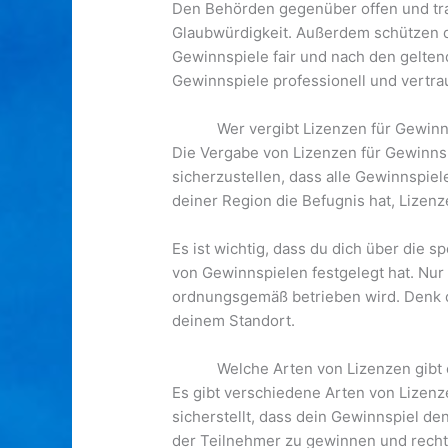
Den Behörden gegenüber offen und tra
Glaubwürdigkeit. Außerdem schützen di
Gewinnspiele fair und nach den gelten
Gewinnspiele professionell und vertra
Wer vergibt Lizenzen für Gewinn
Die Vergabe von Lizenzen für Gewinnsp
sicherzustellen, dass alle Gewinnspie
deiner Region die Befugnis hat, Lizen
Es ist wichtig, dass du dich über die 
von Gewinnspielen festgelegt hat. Nur 
ordnungsgemäß betrieben wird. Denk d
deinem Standort.
Welche Arten von Lizenzen gibt 
Es gibt verschiedene Arten von Lizenze
sicherstellt, dass dein Gewinnspiel de
der Teilnehmer zu gewinnen und recht