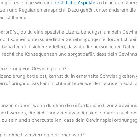
n gibt es einige wichtige
rechtliche Aspekte
zu beachten. Zuers
zen und Regularien entspricht. Dazu gehört unter anderem die
ichtlinien.
berprüfst, ob du eine spezielle Lizenz benötigst, um dein Gewin
ort können unterschiedliche Genehmigungen erforderlich sein.
behalten und sicherzustellen, dass du die persönlichen Date
he rechtliche Konsequenzen und sorgst dafür, dass dein Gewinns
izenzierung von Gewinnspielen?
izenzierung betreibst, kannst du in ernsthafte Schwierigkeite
ruf bringen. Das kann nicht nur teuer werden, sondern auch d
nzen drohen, wenn du ohne die erforderliche Lizenz Gewinnsp
ert werden, die nicht nur zeitaufwändig sind, sondern auch dei
en zu sein und sicherzustellen, dass dein Gewinnspiel ordnungsg
piel ohne Lizenzierung betrieben wird?