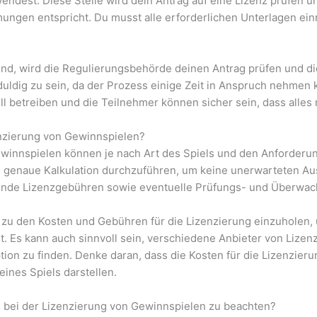
ndest. Diese Stelle wird dein Antrag auf eine Lizenz prüfen un
ungen entspricht. Du musst alle erforderlichen Unterlagen ei
ind, wird die Regulierungsbehörde deinen Antrag prüfen und d
geduldig zu sein, da der Prozess einige Zeit in Anspruch nehmen 
ell betreiben und die Teilnehmer können sicher sein, dass alles
enzierung von Gewinnspielen?
Gewinnspielen können je nach Art des Spiels und den Anforder
eine genaue Kalkulation durchzuführen, um keine unerwarteten 
ende Lizenzgebühren sowie eventuelle Prüfungs- und Überwa
n zu den Kosten und Gebühren für die Lizenzierung einzuholen,
st. Es kann auch sinnvoll sein, verschiedene Anbieter von Lizen
ion zu finden. Denke daran, dass die Kosten für die Lizenzieru
eines Spiels darstellen.
d bei der Lizenzierung von Gewinnspielen zu beachten?