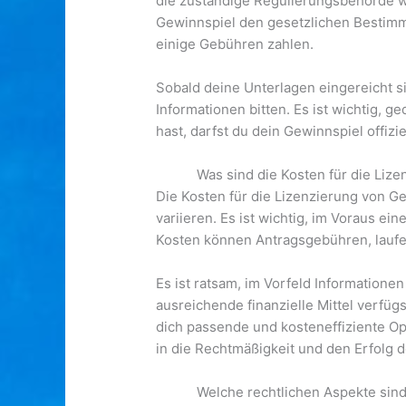
die zuständige Regulierungsbehörde we
Gewinnspiel den gesetzlichen Bestimm
einige Gebühren zahlen.
Sobald deine Unterlagen eingereicht s
Informationen bitten. Es ist wichtig, 
hast, darfst du dein Gewinnspiel offizi
Was sind die Kosten für die Liz
Die Kosten für die Lizenzierung von 
variieren. Es ist wichtig, im Voraus 
Kosten können Antragsgebühren, lauf
Es ist ratsam, im Vorfeld Informatione
ausreichende finanzielle Mittel verfüg
dich passende und kosteneffiziente Opt
in die Rechtmäßigkeit und den Erfolg d
Welche rechtlichen Aspekte sin