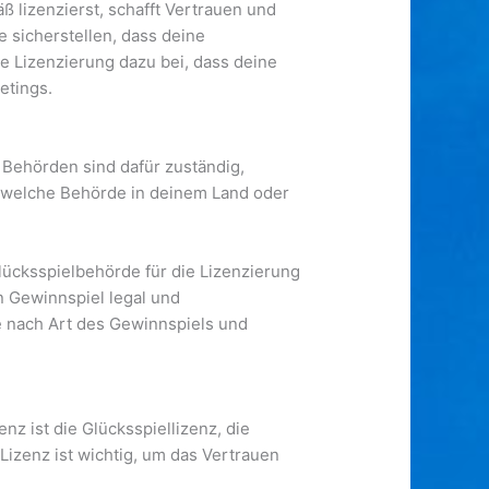
lizenzierst, schafft Vertrauen und
 sicherstellen, dass deine
e Lizenzierung dazu bei, dass deine
etings.
 Behörden sind dafür zuständig,
n, welche Behörde in deinem Land oder
Glücksspielbehörde für die Lizenzierung
in Gewinnspiel legal und
e nach Art des Gewinnspiels und
z ist die Glücksspiellizenz, die
 Lizenz ist wichtig, um das Vertrauen