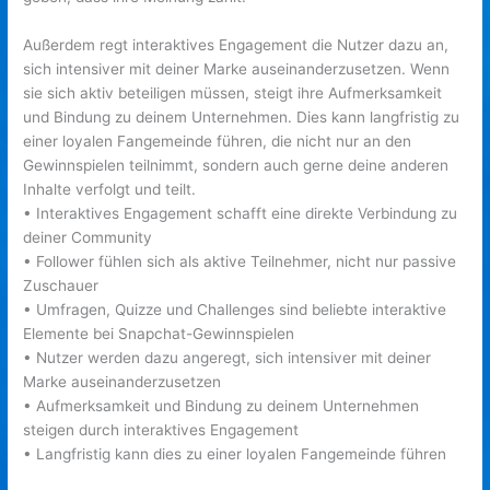
Außerdem regt interaktives Engagement die Nutzer dazu an,
sich intensiver mit deiner Marke auseinanderzusetzen. Wenn
sie sich aktiv beteiligen müssen, steigt ihre Aufmerksamkeit
und Bindung zu deinem Unternehmen. Dies kann langfristig zu
einer loyalen Fangemeinde führen, die nicht nur an den
Gewinnspielen teilnimmt, sondern auch gerne deine anderen
Inhalte verfolgt und teilt.
• Interaktives Engagement schafft eine direkte Verbindung zu
deiner Community
• Follower fühlen sich als aktive Teilnehmer, nicht nur passive
Zuschauer
• Umfragen, Quizze und Challenges sind beliebte interaktive
Elemente bei Snapchat-Gewinnspielen
• Nutzer werden dazu angeregt, sich intensiver mit deiner
Marke auseinanderzusetzen
• Aufmerksamkeit und Bindung zu deinem Unternehmen
steigen durch interaktives Engagement
• Langfristig kann dies zu einer loyalen Fangemeinde führen