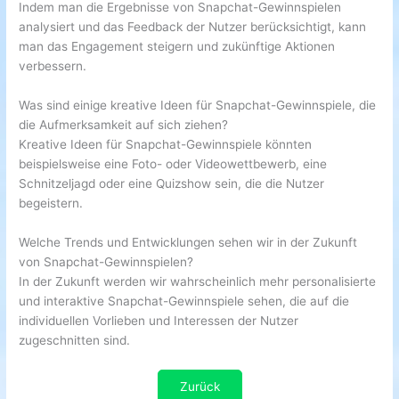
Indem man die Ergebnisse von Snapchat-Gewinnspielen
analysiert und das Feedback der Nutzer berücksichtigt, kann
man das Engagement steigern und zukünftige Aktionen
verbessern.
Was sind einige kreative Ideen für Snapchat-Gewinnspiele, die
die Aufmerksamkeit auf sich ziehen?
Kreative Ideen für Snapchat-Gewinnspiele könnten
beispielsweise eine Foto- oder Videowettbewerb, eine
Schnitzeljagd oder eine Quizshow sein, die die Nutzer
begeistern.
Welche Trends und Entwicklungen sehen wir in der Zukunft
von Snapchat-Gewinnspielen?
In der Zukunft werden wir wahrscheinlich mehr personalisierte
und interaktive Snapchat-Gewinnspiele sehen, die auf die
individuellen Vorlieben und Interessen der Nutzer
zugeschnitten sind.
Zurück