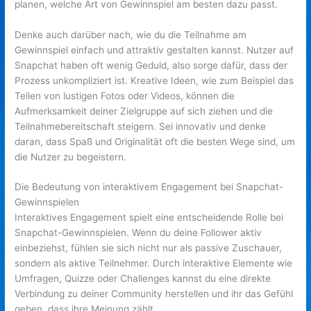
planen, welche Art von Gewinnspiel am besten dazu passt.
Denke auch darüber nach, wie du die Teilnahme am
Gewinnspiel einfach und attraktiv gestalten kannst. Nutzer auf
Snapchat haben oft wenig Geduld, also sorge dafür, dass der
Prozess unkompliziert ist. Kreative Ideen, wie zum Beispiel das
Teilen von lustigen Fotos oder Videos, können die
Aufmerksamkeit deiner Zielgruppe auf sich ziehen und die
Teilnahmebereitschaft steigern. Sei innovativ und denke
daran, dass Spaß und Originalität oft die besten Wege sind, um
die Nutzer zu begeistern.
Die Bedeutung von interaktivem Engagement bei Snapchat-
Gewinnspielen
Interaktives Engagement spielt eine entscheidende Rolle bei
Snapchat-Gewinnspielen. Wenn du deine Follower aktiv
einbeziehst, fühlen sie sich nicht nur als passive Zuschauer,
sondern als aktive Teilnehmer. Durch interaktive Elemente wie
Umfragen, Quizze oder Challenges kannst du eine direkte
Verbindung zu deiner Community herstellen und ihr das Gefühl
geben, dass ihre Meinung zählt.