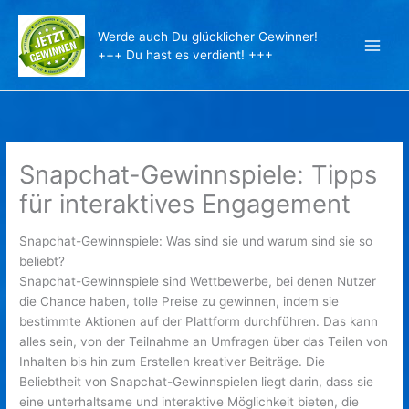
Zum
Inhalt
Werde auch Du glücklicher Gewinner!
springen
+++ Du hast es verdient! +++
Snapchat-Gewinnspiele: Tipps
für interaktives Engagement
Snapchat-Gewinnspiele: Was sind sie und warum sind sie so
beliebt?
Snapchat-Gewinnspiele sind Wettbewerbe, bei denen Nutzer
die Chance haben, tolle Preise zu gewinnen, indem sie
bestimmte Aktionen auf der Plattform durchführen. Das kann
alles sein, von der Teilnahme an Umfragen über das Teilen von
Inhalten bis hin zum Erstellen kreativer Beiträge. Die
Beliebtheit von Snapchat-Gewinnspielen liegt darin, dass sie
eine unterhaltsame und interaktive Möglichkeit bieten, die