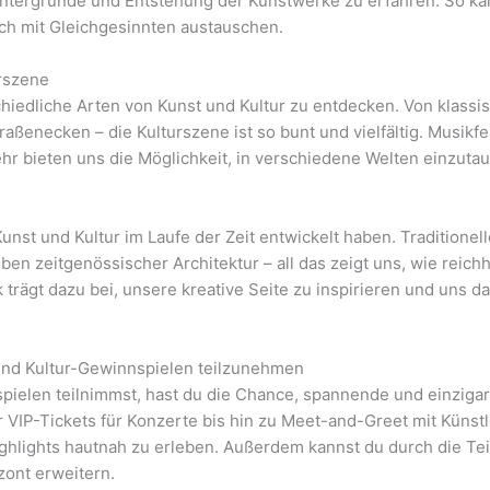
intergründe und Entstehung der Kunstwerke zu erfahren. So kan
ich mit Gleichgesinnten austauschen.
urszene
schiedliche Arten von Kunst und Kultur zu entdecken. Von klas
raßenecken – die Kulturszene ist so bunt und vielfältig. Musikf
ehr bieten uns die Möglichkeit, in verschiedene Welten einzut
 Kunst und Kultur im Laufe der Zeit entwickelt haben. Tradition
n zeitgenössischer Architektur – all das zeigt uns, wie reichha
k trägt dazu bei, unsere kreative Seite zu inspirieren und uns
 und Kultur-Gewinnspielen teilzunehmen
ielen teilnimmst, hast du die Chance, spannende und einzigar
IP-Tickets für Konzerte bis hin zu Meet-and-Greet mit Künstler
e Highlights hautnah zu erleben. Außerdem kannst du durch die 
zont erweitern.