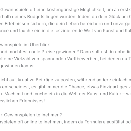
-Gewinnspiele oft eine kostengünstige Möglichkeit, um an erst
ßerhalb deines Budgets liegen würden. Indem du dein Glück bei 
n Erlebnissen sichern, die dein Leben bereichern und unverge
nce und tauche ein in die faszinierende Welt von Kunst und Kul
winnspiele im Überblick
r und möchtest coole Preise gewinnen? Dann solltest du unbedi
bt eine Vielzahl von spannenden Wettbewerben, bei denen du Ti
 gewinnen kannst.
eicht auf, kreative Beiträge zu posten, während andere einfach 
 entscheidest, es gibt immer die Chance, etwas Einzigartiges 
. Mach mit und tauche ein in die Welt der Kunst und Kultur – wer
sslichen Erlebnisses!
tur-Gewinnspielen teilnehmen?
spielen oft online teilnehmen, indem du Formulare ausfüllst o