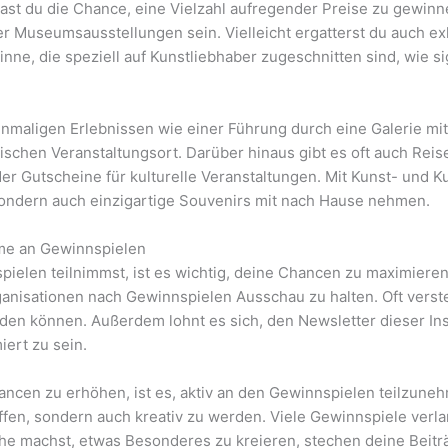
ast du die Chance, eine Vielzahl aufregender Preise zu gewin
r Museumsausstellungen sein. Vielleicht ergatterst du auch e
ne, die speziell auf Kunstliebhaber zugeschnitten sind, wie si
inmaligen Erlebnissen wie einer Führung durch eine Galerie m
ischen Veranstaltungsort. Darüber hinaus gibt es oft auch Reis
r Gutscheine für kulturelle Veranstaltungen. Mit Kunst- und K
sondern auch einzigartige Souvenirs mit nach Hause nehmen.
hme an Gewinnspielen
elen teilnimmst, ist es wichtig, deine Chancen zu maximieren. 
anisationen nach Gewinnspielen Ausschau zu halten. Oft verstec
den können. Außerdem lohnt es sich, den Newsletter dieser In
iert zu sein.
ancen zu erhöhen, ist es, aktiv an den Gewinnspielen teilzuneh
fen, sondern auch kreativ zu werden. Viele Gewinnspiele verla
ühe machst, etwas Besonderes zu kreieren, stechen deine Beit