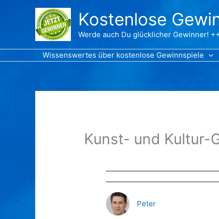
Zum
Kostenlose Gewin
Inhalt
springen
Werde auch Du glücklicher Gewinner! ++
Wissenswertes über kostenlose Gewinnspiele
Kunst- und Kultur-G
Peter