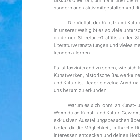
Diskussionen teil, um mehr über die H
sondern auch aktiv mitgestalten und d
Die Vielfalt der Kunst- und Kult
In unserer Welt gibt es so viele unter
modernen Streetart-Graffitis an den St
Literaturveranstaltungen und vieles m
kennenzulernen.
Es ist faszinierend zu sehen, wie sich
Kunstwerken, historische Bauwerke nebe
und Kultur ist. Jeder einzelne Ausdruc
uns herum zu erkunden.
Warum es sich lohnt, an Kunst-
Wenn du an Kunst- und Kultur-Gewinnsp
exklusiven Ausstellungsbesuchen über V
bieten dir die Möglichkeit, kulturell
Interessen entdecken und deinen Hori