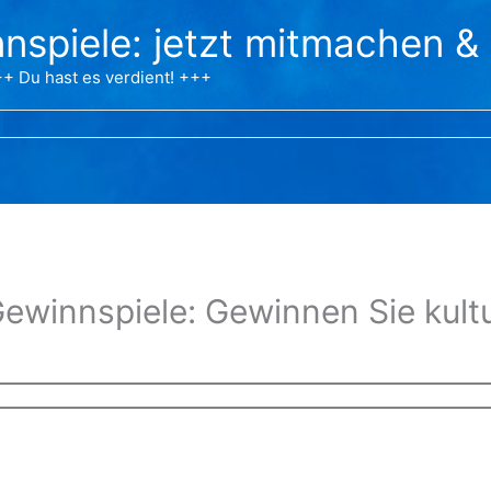
nspiele: jetzt mitmachen &
+ Du hast es verdient! +++
ewinnspiele: Gewinnen Sie kultu