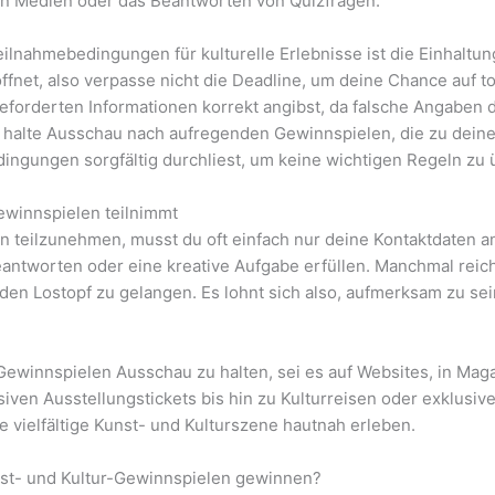
len Medien oder das Beantworten von Quizfragen.
eilnahmebedingungen für kulturelle Erlebnisse ist die Einhaltun
fnet, also verpasse nicht die Deadline, um deine Chance auf to
geforderten Informationen korrekt angibst, da falsche Angaben
 halte Ausschau nach aufregenden Gewinnspielen, die zu deine
dingungen sorgfältig durchliest, um keine wichtigen Regeln zu
ewinnspielen teilnimmt
 teilzunehmen, musst du oft einfach nur deine Kontaktdaten a
eantworten oder eine kreative Aufgabe erfüllen. Manchmal reich
 den Lostopf zu gelangen. Es lohnt sich also, aufmerksam zu s
ewinnspielen Ausschau zu halten, sei es auf Websites, in Magaz
siven Ausstellungstickets bis hin zu Kulturreisen oder exklusi
 vielfältige Kunst- und Kulturszene hautnah erleben.
st- und Kultur-Gewinnspielen gewinnen?