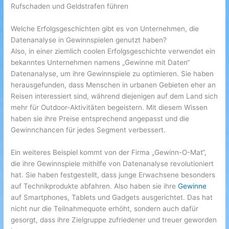
Rufschaden und Geldstrafen führen
Welche Erfolgsgeschichten gibt es von Unternehmen, die
Datenanalyse in Gewinnspielen genutzt haben?
Also, in einer ziemlich coolen Erfolgsgeschichte verwendet ein
bekanntes Unternehmen namens „Gewinne mit Daten“
Datenanalyse, um ihre Gewinnspiele zu optimieren. Sie haben
herausgefunden, dass Menschen in urbanen Gebieten eher an
Reisen interessiert sind, während diejenigen auf dem Land sich
mehr für Outdoor-Aktivitäten begeistern. Mit diesem Wissen
haben sie ihre Preise entsprechend angepasst und die
Gewinnchancen für jedes Segment verbessert.
Ein weiteres Beispiel kommt von der Firma „Gewinn-O-Mat“,
die ihre Gewinnspiele mithilfe von Datenanalyse revolutioniert
hat. Sie haben festgestellt, dass junge Erwachsene besonders
auf Technikprodukte abfahren. Also haben sie ihre
Gewinne
auf Smartphones, Tablets und Gadgets ausgerichtet. Das hat
nicht nur die Teilnahmequote erhöht, sondern auch dafür
gesorgt, dass ihre Zielgruppe zufriedener und treuer geworden