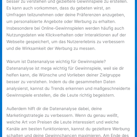
besser zu verstehen und gezieltere Gewinnspiele zu erstellen.
Es kann auch vorkommen, dass du gebeten wirst, an
Umfragen teilzunehmen oder deine Präferenzen anzugeben,
um personalisierte Angebote oder Werbung zu erhalten.
Insbesondere bei Online-Gewinnspielen werden häufig auch
Nutzungsdaten wie Klickverhalten oder Interaktionen auf der
Webseite gespeichert, um das Nutzererlebnis zu verbessern
und die Wirksamkeit der Werbung zu messen.
Warum ist Datenanalyse wichtig für Gewinnspiele?
Datenanalyse ist mega wichtig für Gewinnspiele, weil sie dir
helfen kann, die Wünsche und Vorlieben deiner Zielgruppe
besser zu verstehen. Indem du die gesammelten Daten
analysierst, kannst du Trends erkennen und maßgeschneiderte
Gewinnspiele erstellen, die die Leute richtig begeistern.
Außerdem hilft dir die Datenanalyse dabei, deine
Marketingstrategie zu verbessern. Wenn du genau weißt,
welche Art von Preisen die Leute interessiert und welche
Kanäle am besten funktionieren, kannst du gezieltere Werbung
schalten und deine Gewinnchancen maximieren. Am Ende des