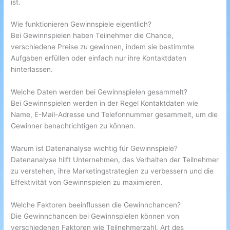
ist.
Wie funktionieren Gewinnspiele eigentlich?
Bei Gewinnspielen haben Teilnehmer die Chance,
verschiedene Preise zu gewinnen, indem sie bestimmte
Aufgaben erfüllen oder einfach nur ihre Kontaktdaten
hinterlassen.
Welche Daten werden bei Gewinnspielen gesammelt?
Bei Gewinnspielen werden in der Regel Kontaktdaten wie
Name, E-Mail-Adresse und Telefonnummer gesammelt, um die
Gewinner benachrichtigen zu können.
Warum ist Datenanalyse wichtig für Gewinnspiele?
Datenanalyse hilft Unternehmen, das Verhalten der Teilnehmer
zu verstehen, ihre Marketingstrategien zu verbessern und die
Effektivität von Gewinnspielen zu maximieren.
Welche Faktoren beeinflussen die Gewinnchancen?
Die Gewinnchancen bei Gewinnspielen können von
verschiedenen Faktoren wie Teilnehmerzahl, Art des