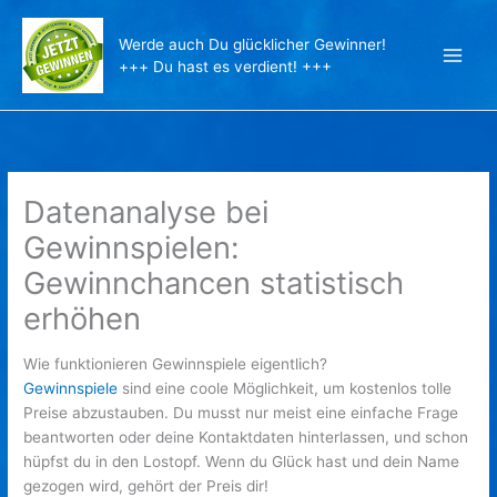
Zum
Inhalt
Werde auch Du glücklicher Gewinner!
springen
+++ Du hast es verdient! +++
Datenanalyse bei
Gewinnspielen:
Gewinnchancen statistisch
erhöhen
Wie funktionieren Gewinnspiele eigentlich?
Gewinnspiele
sind eine coole Möglichkeit, um kostenlos tolle
Preise abzustauben. Du musst nur meist eine einfache Frage
beantworten oder deine Kontaktdaten hinterlassen, und schon
hüpfst du in den Lostopf. Wenn du Glück hast und dein Name
gezogen wird, gehört der Preis dir!