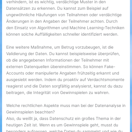
verhindern, ist es wichtig, verdächtige Muster in den
Datensätzen zu erkennen. Du kannst zum Beispiel auf
ungewöhnliche Häufungen von Teilnahmen oder verdächtige
Änderungen in den Angaben der Teilnehmer achten. Durch
den Einsatz von Algorithmen und Machine Learning-Techniken
können solche Auffälligkeiten schneller identifiziert werden.
Eine weitere Maßnahme, um Betrug vorzubeugen, ist die
Validierung der Daten. Du kannst beispielsweise überprüfen,
ob die angegebenen Informationen der Teilnehmer mit
externen Datenquellen übereinstimmen. So können Fake-
Accounts oder manipulierte Angaben frühzeitig erkannt und
ausgesiebt werden. Indem du proaktiv auf Verdachtsmomente
reagierst und die Daten sorgfältig analysierst, kannst du dazu
beitragen, die Integrität von Gewinnspielen zu wahren.
Welche rechtlichen Aspekte muss man bei der Datenanalyse in
Gewinnspielen beachten?
Also, du weißt ja, dass Datenschutz ein großes Thema in der
heutigen Zeit ist. Wenn es um Gewinnspiele geht, musst du
besonders aufpassen, welche Daten du sammelst und wie du