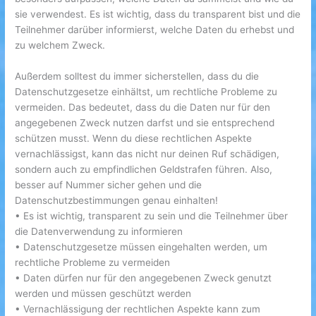
sie verwendest. Es ist wichtig, dass du transparent bist und die
Teilnehmer darüber informierst, welche Daten du erhebst und
zu welchem Zweck.
Außerdem solltest du immer sicherstellen, dass du die
Datenschutzgesetze einhältst, um rechtliche Probleme zu
vermeiden. Das bedeutet, dass du die Daten nur für den
angegebenen Zweck nutzen darfst und sie entsprechend
schützen musst. Wenn du diese rechtlichen Aspekte
vernachlässigst, kann das nicht nur deinen Ruf schädigen,
sondern auch zu empfindlichen Geldstrafen führen. Also,
besser auf Nummer sicher gehen und die
Datenschutzbestimmungen genau einhalten!
• Es ist wichtig, transparent zu sein und die Teilnehmer über
die Datenverwendung zu informieren
• Datenschutzgesetze müssen eingehalten werden, um
rechtliche Probleme zu vermeiden
• Daten dürfen nur für den angegebenen Zweck genutzt
werden und müssen geschützt werden
• Vernachlässigung der rechtlichen Aspekte kann zum