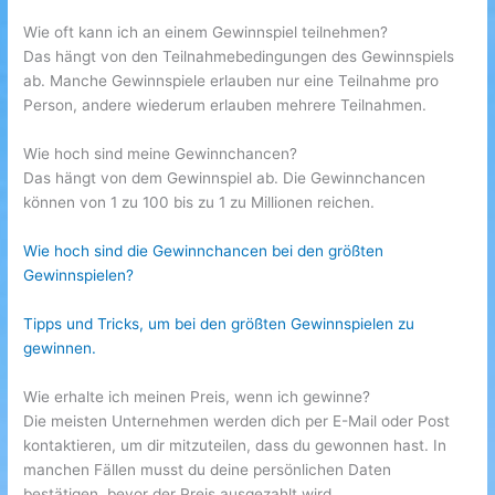
Wie oft kann ich an einem Gewinnspiel teilnehmen?
Das hängt von den Teilnahmebedingungen des Gewinnspiels
ab. Manche Gewinnspiele erlauben nur eine Teilnahme pro
Person, andere wiederum erlauben mehrere Teilnahmen.
Wie hoch sind meine Gewinnchancen?
Das hängt von dem Gewinnspiel ab. Die Gewinnchancen
können von 1 zu 100 bis zu 1 zu Millionen reichen.
Wie hoch sind die Gewinnchancen bei den größten
Gewinnspielen?
Tipps und Tricks, um bei den größten Gewinnspielen zu
gewinnen.
Wie erhalte ich meinen Preis, wenn ich gewinne?
Die meisten Unternehmen werden dich per E-Mail oder Post
kontaktieren, um dir mitzuteilen, dass du gewonnen hast. In
manchen Fällen musst du deine persönlichen Daten
bestätigen, bevor der Preis ausgezahlt wird.