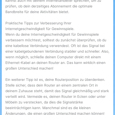
kannst auch mit deinem Internetanbieter sprechen, um zu
prüfen, ob dein derzeitiges Abonnement die optimale
Bandbreite für deine Aktivitäten bietet.
Praktische Tipps zur Verbesserung Ihrer
Internetgeschwindigkeit für Gewinnspiele.
Wenn du deine Internetgeschwindigkeit für Gewinnspiele
verbessern möchtest, solltest du zunächst überprüfen, ob du
eine kabellose Verbindung verwendest. Oft ist das Signal bei
einer kabelgebundenen Verbindung stabiler und schneller. Also,
wenn möglich, schließe deinen Computer direkt mit einem
Ethernet-Kabel an deinen Router an. Das kann wirklich einen
großen Unterschied machen!
Ein weiterer Tipp ist es, deine Routerposition zu überdenken.
Stelle sicher, dass dein Router an einem zentralen Ort in
deinem Zuhause steht, damit das Signal gleichmäßig und stark
verteilt wird. Vermeide es, deinen Router in Ecken oder unter
Möbeln zu verstecken, da dies die Signalstärke
beeinträchtigen kann. Manchmal sind es die kleinen
Änderungen, die einen großen Unterschied machen können!