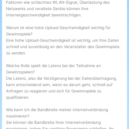
Faktoren wie schlechtes WLAN-Signal, Überlastung des
Netzwerks und veraltete Geräte können Ihre
Internetgeschwindigkeit beeinträchtigen.
Warum ist eine hohe Upload-Geschwindigkeit wichtig für
Gewinnspiele?
Eine hohe Upload-Geschwindigkeit ist wichtig, um Ihre Daten
schnell und zuverlässig an den Veranstalter des Gewinnspiels
zu senden.
Welche Rolle spielt die Latenz bei der Teilnahme an
Gewinnspielen?
Die Latenz, also die Verzögerung bei der Datenübertragung,
kann entscheidend sein, wenn es darum geht, schnell auf
Anfragen zu reagieren und sich für Gewinnspiele zu
qualifizieren.
Wie kann ich die Bandbreite meiner Internetverbindung
maximieren?
Sie können die Bandbreite Ihrer Internetverbindung
maximieren, indem Sie unnötige Programme schließen, Ihr