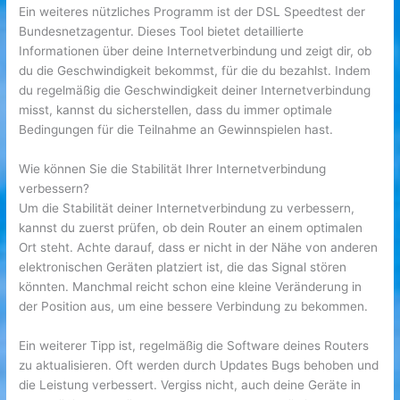
Ein weiteres nützliches Programm ist der DSL Speedtest der
Bundesnetzagentur. Dieses Tool bietet detaillierte
Informationen über deine Internetverbindung und zeigt dir, ob
du die Geschwindigkeit bekommst, für die du bezahlst. Indem
du regelmäßig die Geschwindigkeit deiner Internetverbindung
misst, kannst du sicherstellen, dass du immer optimale
Bedingungen für die Teilnahme an Gewinnspielen hast.
Wie können Sie die Stabilität Ihrer Internetverbindung
verbessern?
Um die Stabilität deiner Internetverbindung zu verbessern,
kannst du zuerst prüfen, ob dein Router an einem optimalen
Ort steht. Achte darauf, dass er nicht in der Nähe von anderen
elektronischen Geräten platziert ist, die das Signal stören
könnten. Manchmal reicht schon eine kleine Veränderung in
der Position aus, um eine bessere Verbindung zu bekommen.
Ein weiterer Tipp ist, regelmäßig die Software deines Routers
zu aktualisieren. Oft werden durch Updates Bugs behoben und
die Leistung verbessert. Vergiss nicht, auch deine Geräte in