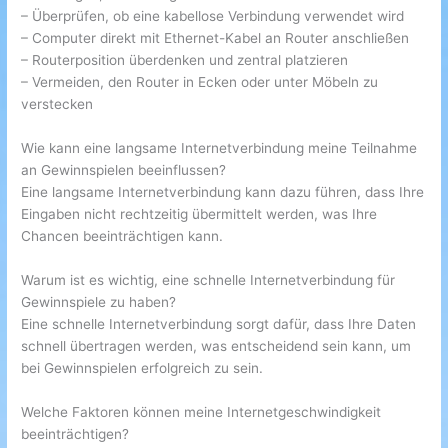
– Überprüfen, ob eine kabellose Verbindung verwendet wird
– Computer direkt mit Ethernet-Kabel an Router anschließen
– Routerposition überdenken und zentral platzieren
– Vermeiden, den Router in Ecken oder unter Möbeln zu
verstecken
Wie kann eine langsame Internetverbindung meine Teilnahme
an Gewinnspielen beeinflussen?
Eine langsame Internetverbindung kann dazu führen, dass Ihre
Eingaben nicht rechtzeitig übermittelt werden, was Ihre
Chancen beeinträchtigen kann.
Warum ist es wichtig, eine schnelle Internetverbindung für
Gewinnspiele zu haben?
Eine schnelle Internetverbindung sorgt dafür, dass Ihre Daten
schnell übertragen werden, was entscheidend sein kann, um
bei Gewinnspielen erfolgreich zu sein.
Welche Faktoren können meine Internetgeschwindigkeit
beeinträchtigen?