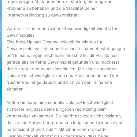
regelmäßigen Abständen neu zu starten, um mögliche
Probleme zu beheben und die Stabilität deiner
Internetverbindung zu gewährleisten.
Warum ist eine hohe Upload-Geschwindigkeit wichtig für
Gewinnspiele?
Eine hohe Upload-Geschwindigkeit ist wichtig für
Gewinnspiele, weil du schnell deine Teilnahmebestätigungen
und Einsendungen hochladen musst. Stell dir vor, du hast
gerade das perfekte Gewinnspiel gefunden und möchtest
deine kreative Antwort einschicken. Mit einer langsamen
Upload-Geschwindigkeit kann das Hochladen deiner Datei
frustrierend lange dauern und dich von der Teilnahme
abhalten.
Außerdem kann eine schnelle Upload-Geschwindigkeit
sicherstellen, dass deine Eingaben rechtzeitig beim
Veranstalter ankommen. Du möchtest doch nicht riskieren,
dass deine Antwort aufgrund von langsamen Uploads nicht
berücksichtigt wird, oder? Mit einer hohen Upload-
Geschwindigkeit kannst du sicherstellen, dass deine