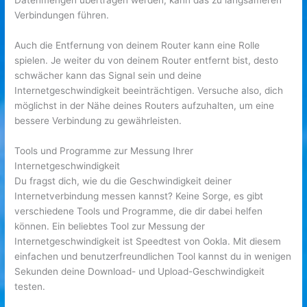
Verbindungen führen.
Auch die Entfernung von deinem Router kann eine Rolle
spielen. Je weiter du von deinem Router entfernt bist, desto
schwächer kann das Signal sein und deine
Internetgeschwindigkeit beeinträchtigen. Versuche also, dich
möglichst in der Nähe deines Routers aufzuhalten, um eine
bessere Verbindung zu gewährleisten.
Tools und Programme zur Messung Ihrer
Internetgeschwindigkeit
Du fragst dich, wie du die Geschwindigkeit deiner
Internetverbindung messen kannst? Keine Sorge, es gibt
verschiedene Tools und Programme, die dir dabei helfen
können. Ein beliebtes Tool zur Messung der
Internetgeschwindigkeit ist Speedtest von Ookla. Mit diesem
einfachen und benutzerfreundlichen Tool kannst du in wenigen
Sekunden deine Download- und Upload-Geschwindigkeit
testen.