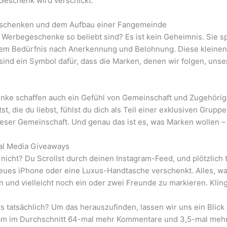
Geschenk wird verschickt.
eschenken und dem Aufbau einer Fangemeinde
Werbegeschenke so beliebt sind? Es ist kein Geheimnis. Sie spi
dem Bedürfnis nach Anerkennung und Belohnung. Diese kleine
sind ein Symbol dafür, dass die Marken, denen wir folgen, unse
nke schaffen auch ein Gefühl von Gemeinschaft und Zugehörigk
 die du liebst, fühlst du dich als Teil einer exklusiven Gruppe
dieser Gemeinschaft. Und genau das ist es, was Marken wollen – 
ial Media Giveaways
 nicht? Du Scrollst durch deinen Instagram-Feed, und plötzlich
neues iPhone oder eine Luxus-Handtasche verschenkt. Alles, was
n und vielleicht noch ein oder zwei Freunde zu markieren. Klin
s tatsächlich? Um das herauszufinden, lassen wir uns ein Blick 
am im Durchschnitt 64-mal mehr Kommentare und 3,5-mal mehr L