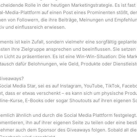
heidende Rolle in der heutigen Marketingstrategie. Es ist fast
-Media-Plattform auf einen Post eines Prominenten stößt, der
onen von Followern, die ihre Beiträge, Meinungen und Empfehl
tiv und einflussreich erwiesen.
nts ist kein Zufall, sondern vielmehr eine sorgfältig geplante
sten ihre Zielgruppe ansprechen und beeinflussen. Sie setzen 
n Licht zu präsentieren. Es ist eine Win-Win-Situation: Die Ma
ausch dafür Belohnungen, wie Geld, Produkte oder Dienstleist
 Giveaways?
 Social Media Star, sei es auf Instagram, YouTube, TikTok, Faceb
t, dass er etwas verschenkt – es kann sich um physische Produ
nline-Kurse, E-Books oder sogar Shoutouts auf ihren eigenen S
iemlich ähnlich und durch die Social Media Plattform festgele
ommentieren, ihn auf ihrer eigenen Seite zu teilen oder eine b
ehmer auch dem Sponsor des Giveaways folgen. Sobald all dies