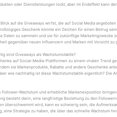
ukten oder Dienstleistungen lockt, aber im Endeffekt kann de
en Blick auf die Giveaways wirfst, die auf Social Media angebot
u großzügiges Geschenk könnte ein Zeichen für einen Betrug sei
e Daten zu sammeln und sie für zukünftige Marketingzwecke zu
heit gegenüber neuen Influencern und Marken mit Vorsicht zu 
tig sind Giveaways als Wachstumstaktik?
chenke auf Social-Media-Plattformen zu einem viralen Trend g
 indem sie Markenprodukte, Rabatte und andere Geschenke anbot
r wie nachhaltig ist diese Wachstumstaktik eigentlich? Die An
Follower-Wachstum und erhebliche Markenexposition bringen,
g besteht darin, eine langfristige Beziehung zu den Followern
en überschwemmt wird, kann es schwierig sein, die Aufmerksa
ig, eine Strategie zu haben, die über das schnelle Wachstum hin