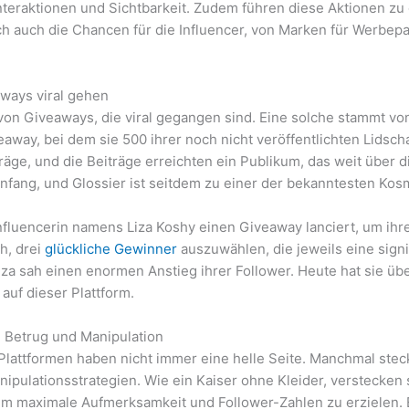
nteraktionen und Sichtbarkeit. Zudem führen diese Aktionen z
ich auch die Chancen für die Influencer, von Marken für Werbe
ways viral gehen
 von Giveaways, die viral gegangen sind. Eine solche stammt vo
away, bei dem sie 500 ihrer noch nicht veröffentlichten Lidsc
räge, und die Beiträge erreichten ein Publikum, das weit übe
Anfang, und Glossier ist seitdem zu einer der bekanntesten Ko
Influencerin namens Liza Koshy einen Giveaway lanciert, um ihr
ch, drei
glückliche Gewinner
auszuwählen, die jeweils eine sign
za sah einen enormen Anstieg ihrer Follower. Heute hat sie über
auf dieser Plattform.
: Betrug und Manipulation
Plattformen haben nicht immer eine helle Seite. Manchmal ste
ipulationsstrategien. Wie ein Kaiser ohne Kleider, verstecken 
maximale Aufmerksamkeit und Follower-Zahlen zu erzielen. Es i