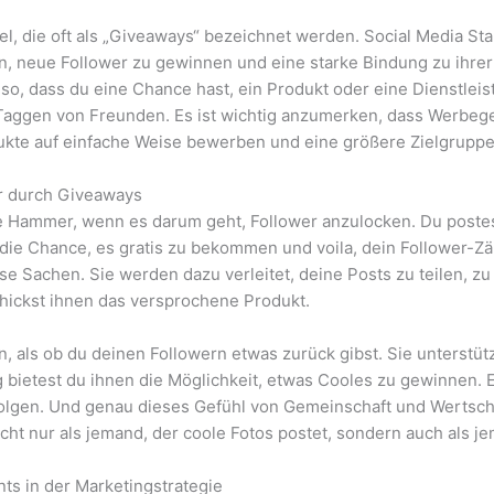
 die oft als „Giveaways“ bezeichnet werden. Social Media Star
ern, neue Follower zu gewinnen und eine starke Bindung zu ih
 so, dass du eine Chance hast, ein Produkt oder eine Dienstlei
s Taggen von Freunden. Es ist wichtig anzumerken, dass Werbe
odukte auf einfache Weise bewerben und eine größere Zielgrupp
r durch Giveaways
e Hammer, wenn es darum geht, Follower anzulocken. Du postes
ie Chance, es gratis zu bekommen und voila, dein Follower-Zähl
 Sachen. Sie werden dazu verleitet, deine Posts zu teilen, zu 
chickst ihnen das versprochene Produkt.
 an, als ob du deinen Followern etwas zurück gibst. Sie unterstü
ietest du ihnen die Möglichkeit, etwas Cooles zu gewinnen. Es
folgen. Und genau dieses Gefühl von Gemeinschaft und Wertsch
icht nur als jemand, der coole Fotos postet, sondern auch als j
ts in der Marketingstrategie