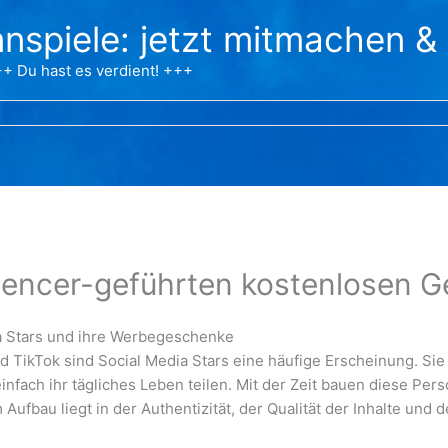
nspiele: jetzt mitmachen &
+ Du hast es verdient! +++
encer-geführten kostenlosen G
a Stars und ihre Werbegeschenke
d TikTok sind Social Media Stars eine häufige Erscheinung. Sie
einfach ihr tägliches Leben teilen. Mit der Zeit bauen diese Pe
Aufbau liegt in der Authentizität, der Qualität der Inhalte und 