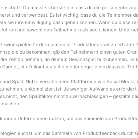
Datenschutz. Du musst sicherstellen, dass du die personenbez
rst und verwendest. Es ist wichtig, dass du die Teilnehmer da
ie sie ihre Einwilligung dazu geben können. Wenn du diese rec
führen und sowohl den Teilnehmern als auch deinem Unternehm
Gewinnspielen fördern, um mehr Produktfeedback zu erhalten?
spiele zu bekommen, gib den Teilnehmern einen guten Grund 
h die Zeit zu nehmen, an deinem Gewinnspiel teilzunehmen. Es 
s Gadget, ein Einkaufsgutschein oder sogar ein exklusives Treff
 und Spaß. Nutze verschiedene Plattformen wie Social Media,
ilzunehmen, unkompliziert ist. Je weniger Aufwand es erfordert
ss nicht, den Spaßfaktor nicht zu vernachlässigen – gestalte 
itmachen.
 können Unternehmen nutzen, um das Sammeln von Produktfee
nologien suchst, um das Sammeln von Produktfeedback durch G