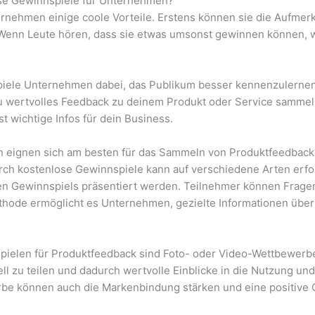
ose Gewinnspiele für Unternehmen?
rnehmen einige coole Vorteile. Erstens können sie die Aufmer
 Wenn Leute hören, dass sie etwas umsonst gewinnen können, 
ele Unternehmen dabei, das Publikum besser kennenzulernen. 
 wertvolles Feedback zu deinem Produkt oder Service sammeln.
wichtige Infos für dein Business.
n eignen sich am besten für das Sammeln von Produktfeedback
h kostenlose Gewinnspiele kann auf verschiedene Arten erfolg
iven Gewinnspiels präsentiert werden. Teilnehmer können Frage
hode ermöglicht es Unternehmen, gezielte Informationen über
nspielen für Produktfeedback sind Foto- oder Video-Wettbewer
ll zu teilen und dadurch wertvolle Einblicke in die Nutzung 
be können auch die Markenbindung stärken und eine positive 