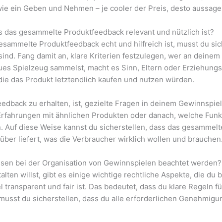
 wie ein Geben und Nehmen – je cooler der Preis, desto aussage
s das gesammelte Produktfeedback relevant und nützlich ist?
esammelte Produktfeedback echt und hilfreich ist, musst du sic
 sind. Fang damit an, klare Kriterien festzulegen, wer an dein
ues Spielzeug sammelst, macht es Sinn, Eltern oder Erziehungs
die das Produkt letztendlich kaufen und nutzen würden.
eedback zu erhalten, ist, gezielte Fragen in deinem Gewinnspie
 Erfahrungen mit ähnlichen Produkten oder danach, welche Fun
Auf diese Weise kannst du sicherstellen, dass das gesammelte
über liefert, was die Verbraucher wirklich wollen und brauchen
sen bei der Organisation von Gewinnspielen beachtet werden?
lten willst, gibt es einige wichtige rechtliche Aspekte, die du
l transparent und fair ist. Das bedeutet, dass du klare Regeln 
usst du sicherstellen, dass du alle erforderlichen Genehmigu