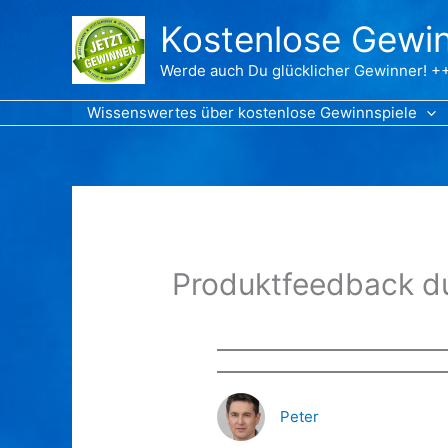
Zum
Kostenlose Gewin
Inhalt
springen
Werde auch Du glücklicher Gewinner! ++
Wissenswertes über kostenlose Gewinnspiele
Produktfeedback d
Peter