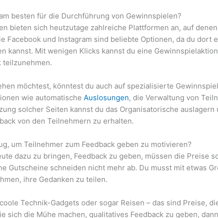
 am besten für die Durchführung von Gewinnspielen?
n bieten sich heutzutage zahlreiche Plattformen an, auf denen
ie Facebook und Instagram sind beliebte Optionen, da du dort 
ren kannst. Mit wenigen Klicks kannst du eine Gewinnspielaktio
 teilzunehmen.
hen möchtest, könntest du auch auf spezialisierte Gewinnspiel
tionen wie automatische
Auslosungen
, die Verwaltung von Teil
zung solcher Seiten kannst du das Organisatorische auslagern 
back von den Teilnehmern zu erhalten.
enug, um Teilnehmer zum Feedback geben zu motivieren?
eute dazu zu bringen, Feedback zu geben, müssen die Preise sc
ne Gutscheine schneiden nicht mehr ab. Du musst mit etwas 
nehmen, ihre Gedanken zu teilen.
 coole Technik-Gadgets oder sogar Reisen – das sind Preise, d
 sie sich die Mühe machen, qualitatives Feedback zu geben, dan