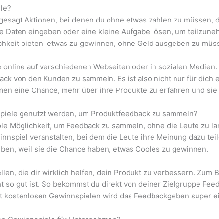
le?
gesagt Aktionen, bei denen du ohne etwas zahlen zu müssen, di
e Daten eingeben oder eine kleine Aufgabe lösen, um teilzune
ichkeit bieten, etwas zu gewinnen, ohne Geld ausgeben zu müs
le online auf verschiedenen Webseiten oder in sozialen Medie
ck von den Kunden zu sammeln. Es ist also nicht nur für dich e
en eine Chance, mehr über ihre Produkte zu erfahren und sie
piele genutzt werden, um Produktfeedback zu sammeln?
le Möglichkeit, um Feedback zu sammeln, ohne die Leute zu la
innspiel veranstalten, bei dem die Leute ihre Meinung dazu te
geben, weil sie die Chance haben, etwas Cooles zu gewinnen.
len, die dir wirklich helfen, dein Produkt zu verbessern. Zum 
ht so gut ist. So bekommst du direkt von deiner Zielgruppe Fe
it kostenlosen Gewinnspielen wird das Feedbackgeben super e