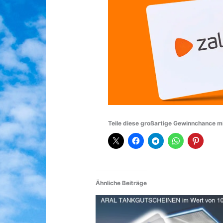
Teile diese großartige Gewinnchance m
Ähnliche Beiträge