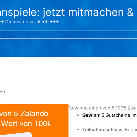
nspiele: jetzt mitmachen &
+ Du hast es verdient! +++
es)
Gewinne einen von 5 100€ Zala
Gewinn
: 5 Gutscheine i
Teilnahmeschluss
: Been