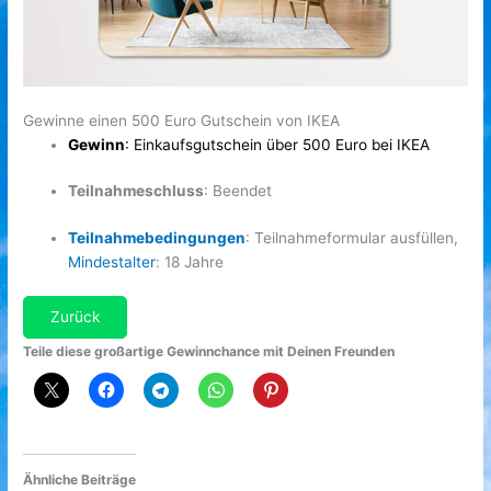
Gewinne einen 500 Euro Gutschein von IKEA
Gewinn
: Einkaufsgutschein über 500 Euro bei IKEA
Teilnahmeschluss
: Beendet
Teilnahmebedingungen
: Teilnahmeformular ausfüllen,
Mindestalter
: 18 Jahre
Zurück
Teile diese großartige Gewinnchance mit Deinen Freunden
Ähnliche Beiträge