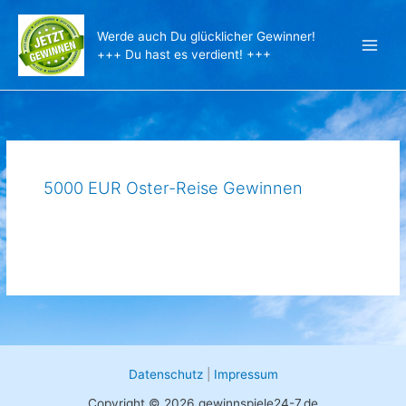
Zum
Inhalt
Werde auch Du glücklicher Gewinner!
springen
+++ Du hast es verdient! +++
5000 EUR Oster-Reise Gewinnen
Datenschutz
|
Impressum
Copyright © 2026 gewinnspiele24-7.de