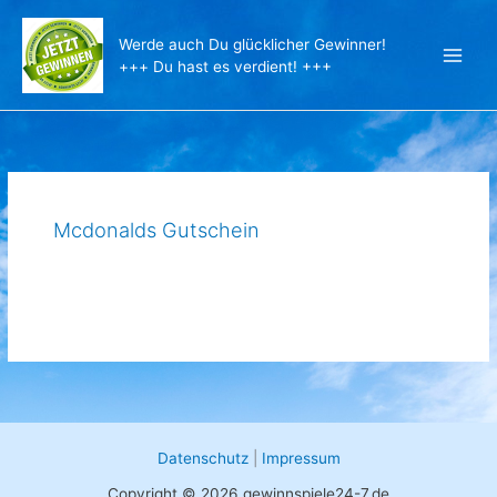
Zum
Inhalt
Werde auch Du glücklicher Gewinner!
springen
+++ Du hast es verdient! +++
Mcdonalds Gutschein
Datenschutz
|
Impressum
Copyright © 2026 gewinnspiele24-7.de