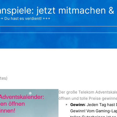
nspiele: jetzt mitmachen &
+ Du hast es verdient! +++
tes)
Der große Telekom Adventskale
öffnen und tolle Preise gewinn
Gewinn
: Jeden Tag hast
Gewinn! Vom Gaming-Lap