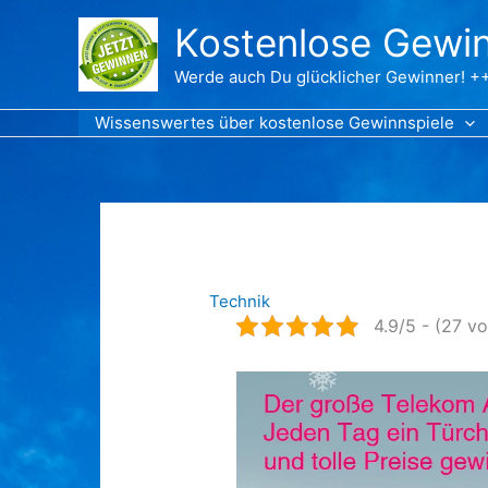
Zum
Kostenlose Gewin
Inhalt
springen
Werde auch Du glücklicher Gewinner! ++
Wissenswertes über kostenlose Gewinnspiele
Technik
4.9/5 - (27 vo